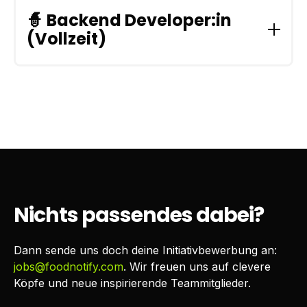
🧙 Backend Developer:in
(Vollzeit)
Zur Verstärkung unseres Teams suchen wir
eine:n Backend Developer:in (w/m/d).
Jobbeschreibung
Analyse und technisches Design gemeinsam
im Team und mit dem CTO
Optimierung der bestehenden Features des
Systems
Nichts passendes dabei?
Eigenverantwortliche Umsetzung von Tasks
Das gebotene jährliche Bruttomindestgehalt liegt
Dann sende uns doch deine Initiativbewerbung an:
bei € 70.000,--.
Die Bereitschaft zur
jobs@foodnotify.com
. Wir freuen uns auf clevere
Überzahlung, um deine Qualifikationen und
Köpfe und neue inspirierende Teammitglieder.
Erfahrungen zu honorieren, ist für uns