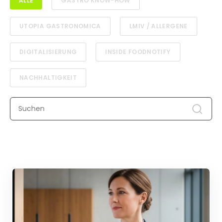
ALLE
GASTRO KNOW-HOW
UTOPIA GASTRONOMICA
LMIV / ALLERGENE
DIGITALISIERUNG
INSIDE FOODNOTIFY
NACHHALTIGKEIT