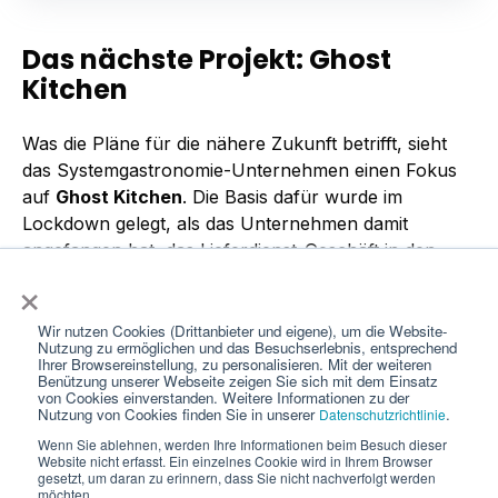
Das nächste Projekt: Ghost
Kitchen
Was die Pläne für die nähere Zukunft betrifft, sieht
das Systemgastronomie-Unternehmen einen Fokus
auf
Ghost Kitchen
. Die Basis dafür wurde im
Lockdown gelegt, als das Unternehmen damit
angefangen hat, das Lieferdienst-Geschäft in den
×
Betrieben verstärkt aufzunehmen. Der Systemer hat
die im Delivery-Bereich gesammelten Erfahrungen in
Kombination mit den technischen Voraussetzungen
Wir nutzen Cookies (Drittanbieter und eigene), um die Website-
Nutzung zu ermöglichen und das Besuchserlebnis, entsprechend
und dem Know-how sowie der Marke dahinter
Ihrer Browsereinstellung, zu personalisieren. Mit der weiteren
Benützung unserer Webseite zeigen Sie sich mit dem Einsatz
genutzt, um das Konzept Ghost Kitchen aufzubauen.
von Cookies einverstanden. Weitere Informationen zu der
Nutzung von Cookies finden Sie in unserer
.
Datenschutzrichtlinie
Für die Umsetzung haben die Beteiligten die
Wenn Sie ablehnen, werden Ihre Informationen beim Besuch dieser
notwendigen Küchenabläufe angepasst und eine
Website nicht erfasst. Ein einzelnes Cookie wird in Ihrem Browser
gesetzt, um daran zu erinnern, dass Sie nicht nachverfolgt werden
eigene Abteilung im Unternehmen gegründet, die sich
möchten.