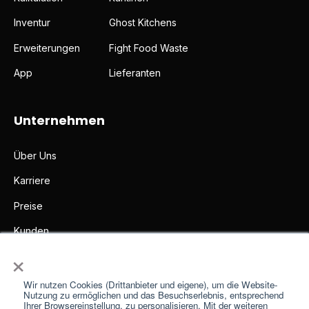
Inventur
Ghost Kitchens
Erweiterungen
Fight Food Waste
App
Lieferanten
Unternehmen
Über Uns
Karriere
Preise
Kunden
×
Partner
Presse
Wir nutzen Cookies (Drittanbieter und eigene), um die Website-
Nutzung zu ermöglichen und das Besuchserlebnis, entsprechend
Ihrer Browsereinstellung, zu personalisieren. Mit der weiteren
Impressum