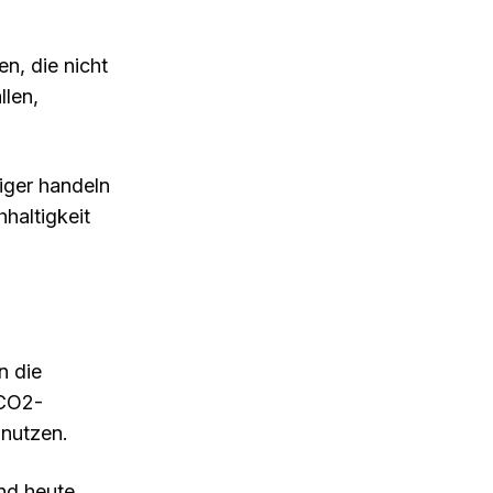
n, die nicht
len,
iger handeln
haltigkeit
n die
 CO2-
 nutzen.
nd heute