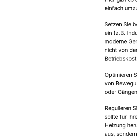
einfach umzu
Setzen Sie b
ein (z.B. In
moderne Gerä
nicht von de
Betriebskost
Optimieren S
von Bewegun
oder Gängen
Regulieren S
sollte für I
Heizung heru
aus, sondern