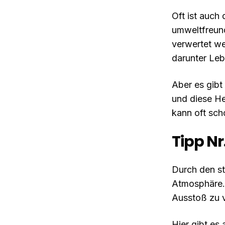
Oft ist auch 
umweltfreund
verwertet w
darunter Lebe
Aber es gibt
und diese He
kann oft sch
Tipp Nr.
Durch den s
Atmosphäre.
Ausstoß zu v
Hier gibt es