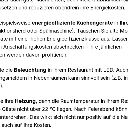
setzen und reduzieren obendrein ihre Energiekosten.
eispielsweise
energieeffiziente Küchengeräte
in Ihr
duktionsherd oder Spülmaschine). Tauschen Sie alte M
te mit einer hohen Energieeffizienzklasse aus. Lassen
n Anschaffungskosten abschrecken – Ihre jährlichen
en werden davon profitieren.
ie die
Beleuchtung
in Ihrem Restaurant mit LED. Auch
gsmeldern in Nebenräumen kann sinnvoll sein (z.B. i
).
ie Ihre
Heizung
, denn die Raumtemperatur in Ihrem Re
hre Gäste nicht über 22 °C liegen. Nach Feierabend könn
nterdrehen. Das wirkt sich nicht nur positiv auf die Na
 auch auf Ihre Kosten.