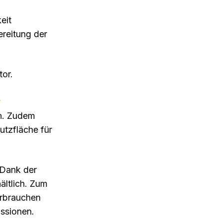
eit
reitung der
tor.
r
n. Zudem
utzfläche für
 Dank der
ältlich. Zum
erbrauchen
ssionen.