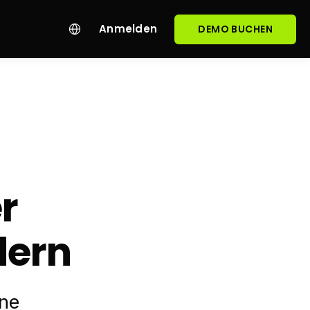
Anmelden
DEMO BUCHEN
r
dern
ine