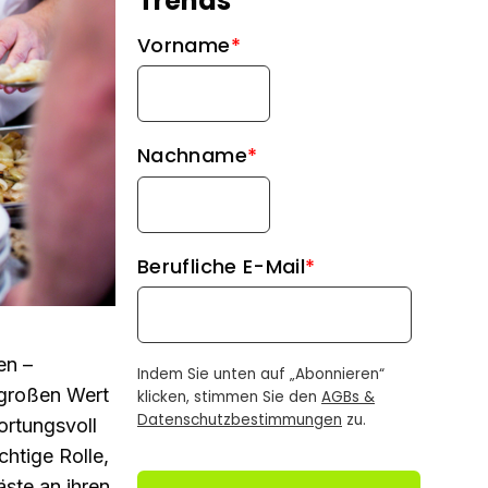
Trends
Vorname
*
Nachname
*
Berufliche E-Mail
*
en –
Indem Sie unten auf „Abonnieren“
 großen Wert
klicken, stimmen Sie den
AGBs &
Datenschutzbestimmungen
zu.
rtungsvoll
chtige Rolle,
äste an ihren