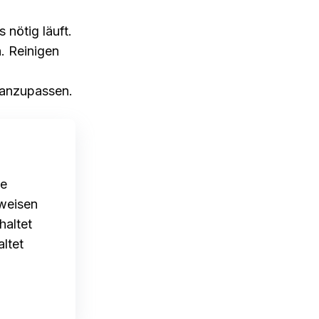
s nötig läuft.
n. Reinigen
 anzupassen.
ie
nweisen
haltet
ltet