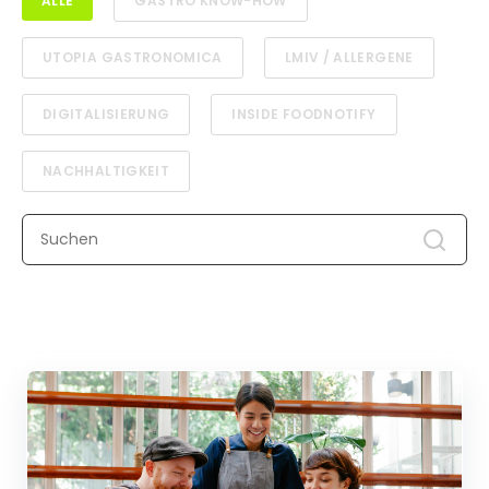
ALLE
GASTRO KNOW-HOW
UTOPIA GASTRONOMICA
LMIV / ALLERGENE
DIGITALISIERUNG
INSIDE FOODNOTIFY
NACHHALTIGKEIT