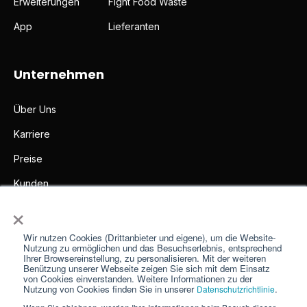
Erweiterungen
Fight Food Waste
App
Lieferanten
Unternehmen
Über Uns
Karriere
Preise
Kunden
×
Partner
Presse
Wir nutzen Cookies (Drittanbieter und eigene), um die Website-
Nutzung zu ermöglichen und das Besuchserlebnis, entsprechend
Ihrer Browsereinstellung, zu personalisieren. Mit der weiteren
Impressum
Benützung unserer Webseite zeigen Sie sich mit dem Einsatz
von Cookies einverstanden. Weitere Informationen zu der
Kontakt
Nutzung von Cookies finden Sie in unserer
.
Datenschutzrichtlinie