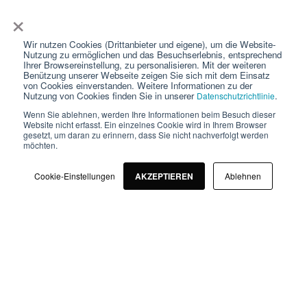
Unternehmen
×
Wir nutzen Cookies (Drittanbieter und eigene), um die Website-
Über Uns
Nutzung zu ermöglichen und das Besuchserlebnis, entsprechend
Ihrer Browsereinstellung, zu personalisieren. Mit der weiteren
Karriere
Benützung unserer Webseite zeigen Sie sich mit dem Einsatz
von Cookies einverstanden. Weitere Informationen zu der
Preise
Nutzung von Cookies finden Sie in unserer
.
Datenschutzrichtlinie
Wenn Sie ablehnen, werden Ihre Informationen beim Besuch dieser
Kunden
Website nicht erfasst. Ein einzelnes Cookie wird in Ihrem Browser
gesetzt, um daran zu erinnern, dass Sie nicht nachverfolgt werden
Partner
möchten.
Presse
Cookie-Einstellungen
AKZEPTIEREN
Ablehnen
Impressum
Kontakt
© 2026
FoodNotify
Alle Rechte vorbehalten
AGBs & Datenschutz