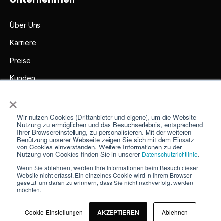
Über Uns
Karriere
Preise
Kunden
×
Partner
Presse
Wir nutzen Cookies (Drittanbieter und eigene), um die Website-
Nutzung zu ermöglichen und das Besuchserlebnis, entsprechend
Ihrer Browsereinstellung, zu personalisieren. Mit der weiteren
Impressum
Benützung unserer Webseite zeigen Sie sich mit dem Einsatz
von Cookies einverstanden. Weitere Informationen zu der
Kontakt
Nutzung von Cookies finden Sie in unserer
.
Datenschutzrichtlinie
Wenn Sie ablehnen, werden Ihre Informationen beim Besuch dieser
Website nicht erfasst. Ein einzelnes Cookie wird in Ihrem Browser
gesetzt, um daran zu erinnern, dass Sie nicht nachverfolgt werden
möchten.
© 2026
FoodNotify
Alle Rechte vorbehalten
AGBs & Datenschutz
Cookie-Einstellungen
AKZEPTIEREN
Ablehnen