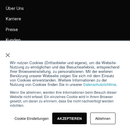
Über Uns
Karriere
Preise
Kunden
×
Partner
Presse
Wir nutzen Cookies (Drittanbieter und eigene), um die Website-
Nutzung zu ermöglichen und das Besuchserlebnis, entsprechend
Ihrer Browsereinstellung, zu personalisieren. Mit der weiteren
Impressum
Benützung unserer Webseite zeigen Sie sich mit dem Einsatz
von Cookies einverstanden. Weitere Informationen zu der
Kontakt
Nutzung von Cookies finden Sie in unserer
.
Datenschutzrichtlinie
Wenn Sie ablehnen, werden Ihre Informationen beim Besuch dieser
Website nicht erfasst. Ein einzelnes Cookie wird in Ihrem Browser
gesetzt, um daran zu erinnern, dass Sie nicht nachverfolgt werden
möchten.
© 2026
FoodNotify
Alle Rechte vorbehalten
AGBs & Datenschutz
Cookie-Einstellungen
AKZEPTIEREN
Ablehnen