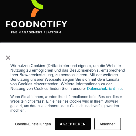
×
Wir nutzen Cookies (Drittanbieter und eigene), um die Website-
Plattform
Lösungen
Hilfreiches
Nutzung zu ermöglichen und das Besuchserlebnis, entsprechend
Ihrer Browsereinstellung, zu personalisieren. Mit der weiteren
Benützung unserer Webseite zeigen Sie sich mit dem Einsatz
von Cookies einverstanden. Weitere Informationen zu der
Beschaffung
Franchiser
Blog
Nutzung von Cookies finden Sie in unserer
.
Datenschutzrichtlinie
Rezepte
Restaurants
Ressourcen
Wenn Sie ablehnen, werden Ihre Informationen beim Besuch dieser
Website nicht erfasst. Ein einzelnes Cookie wird in Ihrem Browser
gesetzt, um daran zu erinnern, dass Sie nicht nachverfolgt werden
Warenwirtschaft
Hotels
FAQs
möchten.
Catering
Lieferservices
Support
Cookie-Einstellungen
AKZEPTIEREN
Ablehnen
Analytics
Caterer