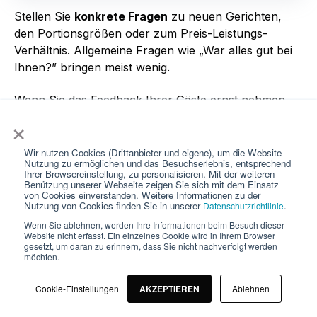
Stellen Sie
konkrete Fragen
zu neuen Gerichten,
den Portionsgrößen oder zum Preis-Leistungs-
Verhältnis. Allgemeine Fragen wie „War alles gut bei
Ihnen?” bringen meist wenig.
Wenn Sie das Feedback Ihrer Gäste ernst nehmen,
×
zeigen Sie, dass Ihnen nicht nur der Umsatz,
sondern auch die Beziehung zu Ihren Gästen wichtig
ist. Und genau das schafft Loyalität, selbst wenn die
Wir nutzen Cookies (Drittanbieter und eigene), um die Website-
Nutzung zu ermöglichen und das Besuchserlebnis, entsprechend
Preise steigen.
Ihrer Browsereinstellung, zu personalisieren. Mit der weiteren
Benützung unserer Webseite zeigen Sie sich mit dem Einsatz
von Cookies einverstanden. Weitere Informationen zu der
Nutzung von Cookies finden Sie in unserer
.
Datenschutzrichtlinie
Wenn Sie ablehnen, werden Ihre Informationen beim Besuch dieser
Website nicht erfasst. Ein einzelnes Cookie wird in Ihrem Browser
gesetzt, um daran zu erinnern, dass Sie nicht nachverfolgt werden
möchten.
Cookie-Einstellungen
AKZEPTIEREN
Ablehnen