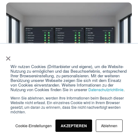
×
Wir nutzen Cookies (Drittanbieter und eigene), um die Website-
Nutzung zu ermöglichen und das Besuchserlebnis, entsprechend
Ihrer Browsereinstellung, zu personalisieren. Mit der weiteren
Benützung unserer Webseite zeigen Sie sich mit dem Einsatz
von Cookies einverstanden. Weitere Informationen zu der
Nutzung von Cookies finden Sie in unserer
.
Datenschutzrichtlinie
Wenn Sie ablehnen, werden Ihre Informationen beim Besuch dieser
Welche KI realistisch nutzbar ist, hängt weniger vom
Website nicht erfasst. Ein einzelnes Cookie wird in Ihrem Browser
Anbieter ab als von Ihrer Betriebsgröße und
gesetzt, um daran zu erinnern, dass Sie nicht nachverfolgt werden
möchten.
Datenreife. Drei Stufen lassen sich klar
unterscheiden, und sie unterscheiden sich nicht nur
Cookie-Einstellungen
AKZEPTIEREN
Ablehnen
quantitativ, sondern qualitativ in den Anforderungen.