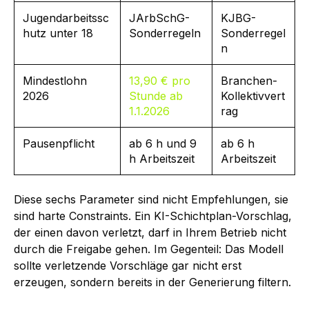
Jugendarbeitssc
JArbSchG-
KJBG-
hutz unter 18
Sonderregeln
Sonderregel
n
Mindestlohn
13,90 € pro
Branchen-
2026
Stunde ab
Kollektivvert
1.1.2026
rag
Pausenpflicht
ab 6 h und 9
ab 6 h
h Arbeitszeit
Arbeitszeit
Diese sechs Parameter sind nicht Empfehlungen, sie
sind harte Constraints. Ein KI-Schichtplan-Vorschlag,
der einen davon verletzt, darf in Ihrem Betrieb nicht
durch die Freigabe gehen. Im Gegenteil: Das Modell
sollte verletzende Vorschläge gar nicht erst
erzeugen, sondern bereits in der Generierung filtern.