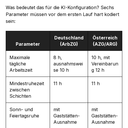
Was bedeutet das für die KI-Konfiguration? Sechs
Parameter müssen vor dem ersten Lauf hart kodiert
sein:
Deutschland
Österreich
Parameter
(ArbZG)
(AZG/ARG)
Maximale
8 h,
10 h, mit
tägliche
ausnahmswei
Vereinbarun
Arbeitszeit
se 10 h
g 12 h
Mindestruhezeit
11 h
11 h
zwischen
Schichten
Sonn- und
mit
mit
Feiertagsruhe
Gaststätten-
Gaststätten-
Ausnahme
Ausnahme