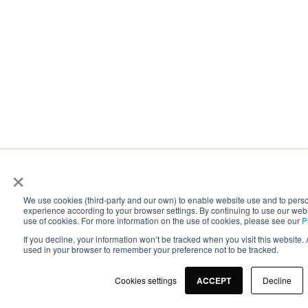
×
We use cookies (third-party and our own) to enable website use and to perso
experience according to your browser settings. By continuing to use our webs
use of cookies. For more information on the use of cookies, please see our
P
If you decline, your information won’t be tracked when you visit this website. 
used in your browser to remember your preference not to be tracked.
Cookies settings
ACCEPT
Decline