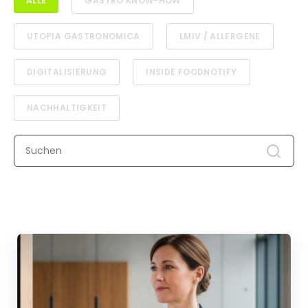
ALLE
GASTRO KNOW-HOW
UTOPIA GASTRONOMICA
LMIV / ALLERGENE
DIGITALISIERUNG
INSIDE FOODNOTIFY
NACHHALTIGKEIT